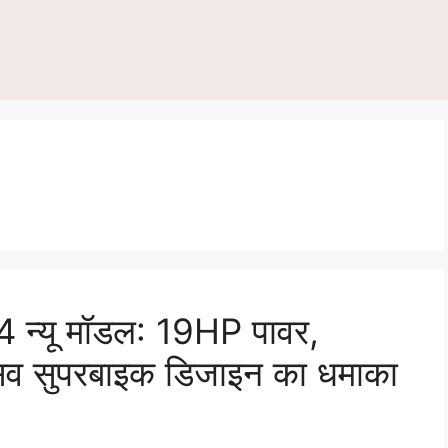
्यू मॉडल: 19HP पावर,
ेसिव सुपरबाइक डिजाइन का धमाका